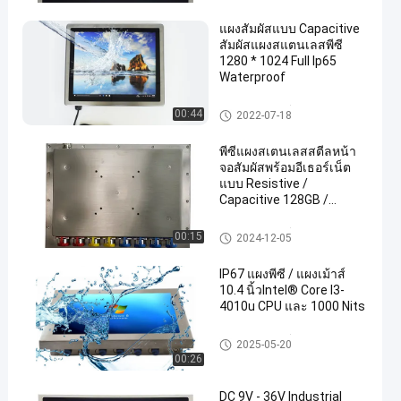
แผงสัมผัสแบบ Capacitive
สัมผัสแผงสแตนเลสพีซี
1280 * 1024 Full Ip65
Waterproof
แผงสเตนเลสสตีล
00:44
2022-07-18
พีซีแผงสเตนเลสสตีลหน้า
จอสัมผัสพร้อมอีเธอร์เน็ต
แบบ Resistive /
Capacitive 128GB /
256GB SSD
แผงสเตนเลสสตีล
00:15
2024-12-05
IP67 แผงพีซี / แผงเม้าส์
10.4 นิ้วIntel® Core I3-
4010u CPU และ 1000 Nits
แผงสเตนเลสสตีล
2025-05-20
00:26
DC 9V - 36V Industrial