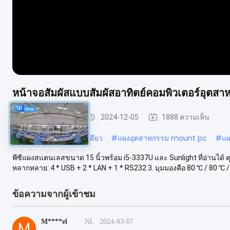
หน้าจอสัมผัสแบบสัมผัสอาทิตย์คอมพิวเตอร์อุตส
แผงสเตนเลสสตีล
2024-12-05
1888 ความเห็น
#
fanless ทั้งหมดในพีซีเดียว
#
แผงอุตสาหกรรม mount pc
#
แผ
พีซีแผงสแตนเลสขนาด 15 นิ้วพร้อม i5-3337U และ Sunlight ที่อ่านได้ ค
หลากหลาย: 4 * USB + 2 * LAN + 1 * RS232 3. มุมมองคือ 80 ℃ / 80 ℃ / 
ข้อความจากผู้เข้าชม
M****el
NL
2024-03-07
M