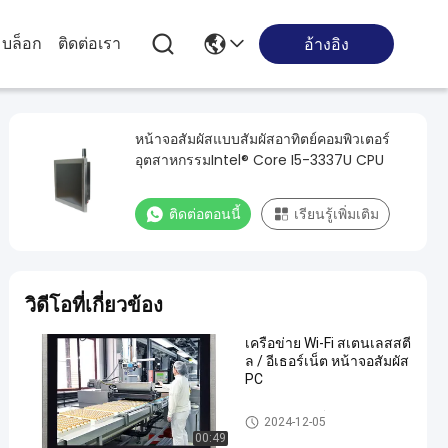
บล็อก
ติดต่อเรา
อ้างอิง
หน้าจอสัมผัสแบบสัมผัสอาทิตย์คอมพิวเตอร์
อุตสาหกรรมIntel® Core I5-3337U CPU
ติดต่อตอนนี้
เรียนรู้เพิ่มเติม
วิดีโอที่เกี่ยวข้อง
เครือข่าย Wi-Fi สเตนเลสสตี
ล / อีเธอร์เน็ต หน้าจอสัมผัส
PC
แผงสเตนเลสสตีล
2024-12-05
00:49